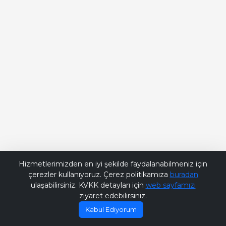
Bana Soru Sor | Ask Me
Hizmetlerimizden en iyi şekilde faydalanabilmeniz için
çerezler kullanıyoruz. Çerez politikamıza
buradan
ulaşabilirsiniz. KVKK detayları için
web sayfamızı
ziyaret edebilirsiniz.
Kabul Ediyorum