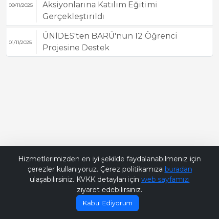
Aksiyonlarına Katılım Eğitimi
09/11/2025
Gerçekleştirildi
ÜNİDES'ten BARÜ'nün 12 Öğrenci
01/11/2025
Projesine Destek
Bana Soru Sor | Ask Me
Hizmetlerimizden en iyi şekilde faydalanabilmeniz için
çerezler kullanıyoruz. Çerez politikamıza
buradan
ulaşabilirsiniz. KVKK detayları için
web sayfamızı
ziyaret edebilirsiniz.
Kabul Ediyorum