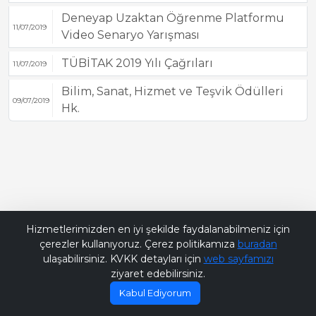
Deneyap Uzaktan Öğrenme Platformu
11/07/2019
Video Senaryo Yarışması
TÜBİTAK 2019 Yılı Çağrıları
11/07/2019
Bilim, Sanat, Hizmet ve Teşvik Ödülleri
09/07/2019
Hk.
Bana Soru Sor | Ask Me
Hizmetlerimizden en iyi şekilde faydalanabilmeniz için
çerezler kullanıyoruz. Çerez politikamıza
buradan
ulaşabilirsiniz. KVKK detayları için
web sayfamızı
ziyaret edebilirsiniz.
Kabul Ediyorum