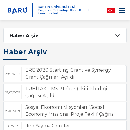
BARTIN ÜNİVERSİTESİ
Proje ve Teknoloji Ofisi Genel
Koordinatörlüğü
Haber Arşiv
Haber Arşiv
ERC 2020 Starting Grant ve Synergy
29/07/2019
Grant Çağrıları Açıldı
TÜBİTAK – MSRT (İran) İkili İşbirliği
23/07/2019
Çağrısı Açıldı
Sosyal Ekonomi Misyonları "Social
23/07/2019
Economy Missions" Proje Teklif Çağrısı
İlim Yayma Ödülleri
11/07/2019