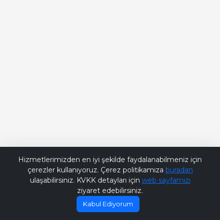
Hizmetlerimizden en iyi şekilde faydalanabilmeniz için
çerezler kullanıyoruz. Çerez politikamıza
buradan
ulaşabilirsiniz. KVKK detayları için
web sayfamızı
ziyaret edebilirsiniz.
Kabul Ediyorum