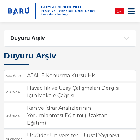
BARTIN ÜNİVERSİTESİ
Proje ve Teknoloji Ofisi Genel
Koordinatörlüğü
Duyuru Arşiv
Duyuru Arşiv
ATAILE Konuşma Kursu Hk.
30/09/2020
Havacılık ve Uzay Çalışmaları Dergisi
29/09/2020
İçin Makale Çağrısı
Kan ve İdrar Analizlerinin
Yorumlanması Eğitimi (Uzaktan
28/09/2020
Eğitim)
Üsküdar Üniversitesi Ulusal Yayınevi
28/09/2020